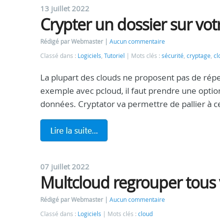
13 juillet 2022
Crypter un dossier sur vot
Rédigé par Webmaster
Aucun commentaire
Classé dans :
Logiciels
,
Tutoriel
Mots clés :
sécurité
,
cryptage
,
cl
La plupart des clouds ne proposent pas de réper
exemple avec pcloud, il faut prendre une optio
données. Cryptator va permettre de pallier à 
07 juillet 2022
Multcloud regrouper tous 
Rédigé par Webmaster
Aucun commentaire
Classé dans :
Logiciels
Mots clés :
cloud