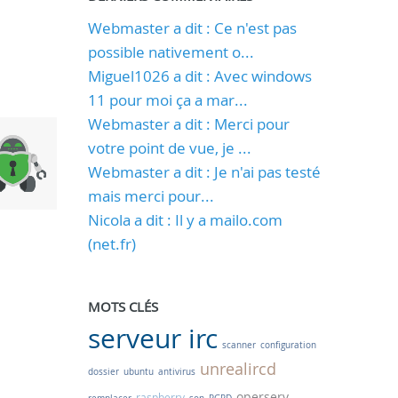
Webmaster a dit : Ce n'est pas
possible nativement o...
Miguel1026 a dit : Avec windows
11 pour moi ça a mar...
Webmaster a dit : Merci pour
votre point de vue, je ...
Webmaster a dit : Je n'ai pas testé
mais merci pour...
Nicola a dit : Il y a mailo.com
(net.fr)
MOTS CLÉS
serveur irc
scanner
configuration
unrealircd
dossier
ubuntu
antivirus
operserv
raspberry