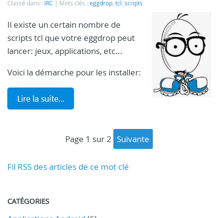
Classé dans :
IRC
Mots clés :
eggdrop
,
tcl
,
scripts
Il existe un certain nombre de
scripts tcl que votre eggdrop peut
lancer: jeux, applications, etc...
Voici la démarche pour les installer:
page 1 sur 2
suivante
Fil RSS des articles de ce mot clé
CATÉGORIES