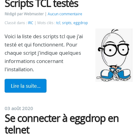
Scripts TCL testés
Rédigé par Webmaster
Aucun commentaire
Classé dans :
IRC
Mots clés :
tcl
,
sripts
,
eggdrop
Voici la liste des scripts tcl que j'ai
testé et qui fonctionnent. Pour
chaque script j'indique quelques
informations concernant
l'installation.
03 août 2020
Se connecter à eggdrop en
telnet