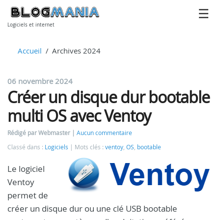
Logiciels et internet
Accueil
Archives 2024
06 novembre 2024
Créer un disque dur bootable
multi OS avec Ventoy
Rédigé par Webmaster
Aucun commentaire
Classé dans :
Logiciels
Mots clés :
ventoy
,
OS
,
bootable
Le logiciel
Ventoy
permet de
créer un disque dur ou une clé USB bootable