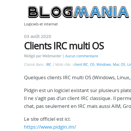
Logiciels et internet
03 août 2020
Clients IRC multi OS
Rédigé par Webmaster
Aucun commentaire
Classé dans :
IRC
Mots clés :
client IRC
,
OS
,
Windows
,
Mac OS
,
Li
Quelques clients IRC multi OS (Windows, Linux,.
Pidgin est un logiciel existant sur plusieurs pl
Il ne s'agit pas d'un client IRC classique. Il pe
chat, pas seulement en IRC mais aussi AIM, Gro
Le site officiel est ici:
https://www.pidgin.im/