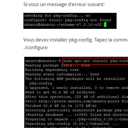
Si vous un message d'erreur suivant:
Vous devez installer pkg-config. Tapez la com
./configure