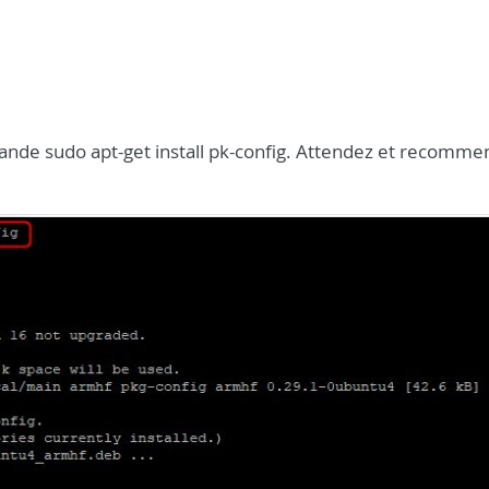
mande sudo apt-get install pk-config. Attendez et recomme