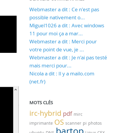
Webmaster a dit : Ce n'est pas
possible nativement o...
Miguel1026 a dit : Avec windows
11 pour moi ça a mar...
Webmaster a dit : Merci pour
votre point de vue, je ...
Webmaster a dit : Je n'ai pas testé
mais merci pour...
Nicola a dit : Il y a mailo.com
(net.fr)
MOTS CLÉS
irc-hybrid
pdf
mirc
OS
imprimante
scanner
pi
photos
bartop
ubuntu
DNS
Linux
CEX