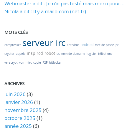
Webmaster a dit : Je n'ai pas testé mais merci pour...
Nicola a dit : Il y a mailo.com (net.fr)
MOTS CLÉS
serveur irc
android
compresser
antivirus
mot de passe
pc
inspircd
robot
crypter
appels
os
nom de domaine
logiciel
téléphone
veracrypt
vpn
mirc
copie
P2P
bitlocker
ARCHIVES
juin 2026
(3)
janvier 2026
(1)
novembre 2025
(4)
octobre 2025
(1)
année 2025
(6)