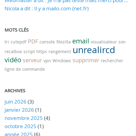
Webmaster a dit : Je n'ai pas testé mais merci pour...
Nicola a dit : Il y a mailo.com (net.fr)
MOTS CLÉS
email
PDF
tri
cutepdf
console
filezilla
visualisateur
son
unrealircd
recalbox
script
https
rangement
vidéo
serveur
supprimer
vpn
Windows
rechercher
ligne de commande
ARCHIVES
juin 2026
(3)
janvier 2026
(1)
novembre 2025
(4)
octobre 2025
(1)
année 2025
(6)