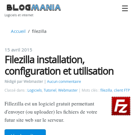
Logiciels et internet
Accueil
filezilla
15 avril 2015
Filezilla installation,
configuration et utilisation
Rédigé par Webmaster
Aucun commentaire
Classé dans :
Logiciels
,
Tutoriel
,
Webmaster
Mots clés :
filezilla
,
client FTP
Fillezilla est un logiciel gratuit permettant
d'envoyer (ou uploader) les fichiers de votre
futur site web sur le serveur.