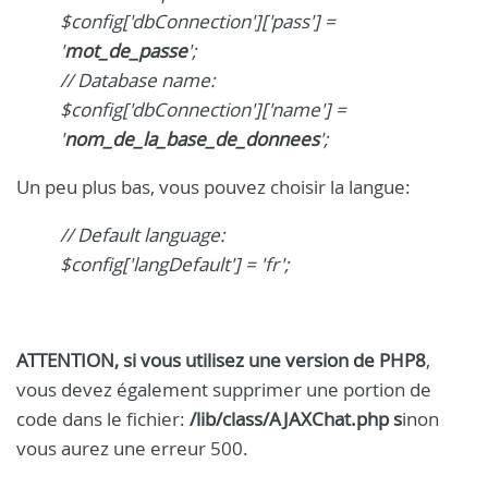
$config['dbConnection']['pass'] =
'
mot_de_passe
';
// Database name:
$config['dbConnection']['name'] =
'
nom_de_la_base_de_donnees
';
Un peu plus bas, vous pouvez choisir la langue:
// Default language:
$config['langDefault'] = 'fr';
ATTENTION, si vous utilisez une version de PHP8
,
vous devez également supprimer une portion de
code dans le fichier:
/lib/class/AJAXChat.php s
inon
vous aurez une erreur 500.