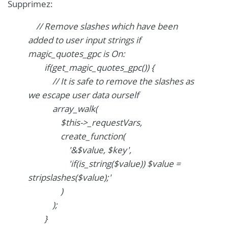
Supprimez:
// Remove slashes which have been
added to user input strings if
magic_quotes_gpc is On:
if(get_magic_quotes_gpc()) {
// It is safe to remove the slashes as
we escape user data ourself
array_walk(
$this->_requestVars,
create_function(
'&$value, $key',
'if(is_string($value)) $value =
stripslashes($value);'
)
);
}