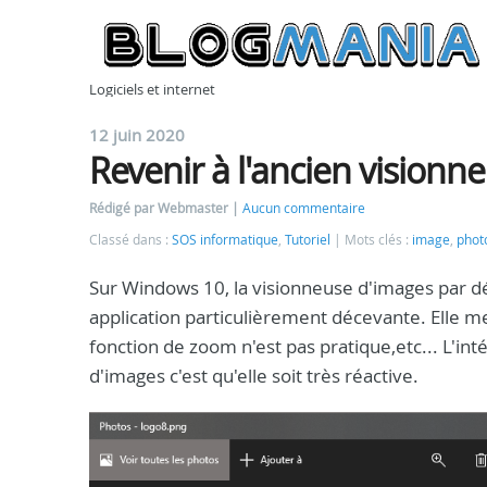
Logiciels et internet
12 juin 2020
Revenir à l'ancien vision
Rédigé par Webmaster
Aucun commentaire
Classé dans :
SOS informatique
,
Tutoriel
Mots clés :
image
,
phot
Sur Windows 10, la visionneuse d'images par d
application particulièrement décevante. Elle me
fonction de zoom n'est pas pratique,etc... L'int
d'images c'est qu'elle soit très réactive.