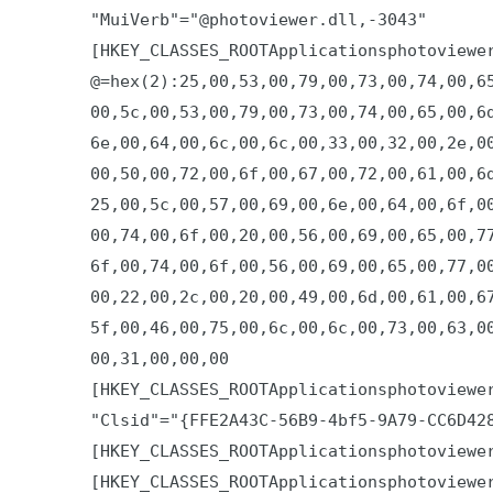
"MuiVerb"="@photoviewer.dll,-3043"

[HKEY_CLASSES_ROOTApplicationsphotoviewer
@=hex(2):25,00,53,00,79,00,73,00,74,00,65
00,5c,00,53,00,79,00,73,00,74,00,65,00,6d
6e,00,64,00,6c,00,6c,00,33,00,32,00,2e,00
00,50,00,72,00,6f,00,67,00,72,00,61,00,6d
25,00,5c,00,57,00,69,00,6e,00,64,00,6f,00
00,74,00,6f,00,20,00,56,00,69,00,65,00,77
6f,00,74,00,6f,00,56,00,69,00,65,00,77,00
00,22,00,2c,00,20,00,49,00,6d,00,61,00,67
5f,00,46,00,75,00,6c,00,6c,00,73,00,63,00
00,31,00,00,00

[HKEY_CLASSES_ROOTApplicationsphotoviewer
"Clsid"="{FFE2A43C-56B9-4bf5-9A79-CC6D428
[HKEY_CLASSES_ROOTApplicationsphotoviewer
[HKEY_CLASSES_ROOTApplicationsphotoviewer